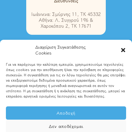
Διευθύνσεις
Ιωάννινα: Σμύρνης 11, ΤΚ 45332
Αθήνα: Λ. Συγγρού 196 &
Χαροκόπου 2, ΤΚ 17671
Διαχείριση Συγκατάθεσης
Στοιχεία Επικοινωνίας
Cookies
Για να παρέχουμε την καλύτερη εμπειρία, χρησιμοποιούμε τεχνολογίες
Τηλ. Ιωάννινα:
2651028580
όπως cookies για την αποθήκευση ή/και την πρόσβαση σε πληροφορίες
Τηλ. Αθήνα:
2102837489
συσκευών. Η συγκατάθεση για τις εν λόγω τεχνολογίες θα μας επιτρέψει
Email:
info@magikipixida.gr
να επεξεργαστούμε δεδομένα προσωπικού χαρακτήρα, όπως
συμπεριφορά περιήγησης ή μοναδικά αναγνωριστικά σε αυτόν τον
ιστότοπο. Η μη συγκατάθεση ή η ανάκληση της συγκατάθεσης, μπορεί να
επηρεάσει αρνητικά ορισμένες λειτουργίες και δυνατότητες.
Αποδοχή
Δεν αποδέχομαι