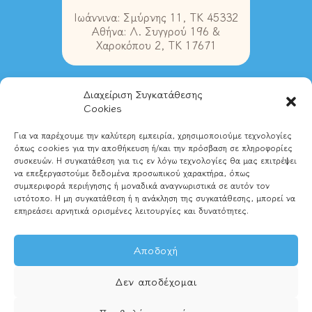
Ιωάννινα: Σμύρνης 11, ΤΚ 45332
Αθήνα: Λ. Συγγρού 196 &
Χαροκόπου 2, ΤΚ 17671
Διαχείριση Συγκατάθεσης
Στοιχεία Επικοινωνίας
Cookies
Για να παρέχουμε την καλύτερη εμπειρία, χρησιμοποιούμε τεχνολογίες
Τηλ. Ιωάννινα:
2651028580
όπως cookies για την αποθήκευση ή/και την πρόσβαση σε πληροφορίες
Τηλ. Αθήνα:
2102837489
συσκευών. Η συγκατάθεση για τις εν λόγω τεχνολογίες θα μας επιτρέψει
Email:
info@magikipixida.gr
να επεξεργαστούμε δεδομένα προσωπικού χαρακτήρα, όπως
συμπεριφορά περιήγησης ή μοναδικά αναγνωριστικά σε αυτόν τον
ιστότοπο. Η μη συγκατάθεση ή η ανάκληση της συγκατάθεσης, μπορεί να
επηρεάσει αρνητικά ορισμένες λειτουργίες και δυνατότητες.
Αποδοχή
Δεν αποδέχομαι
© Μαγική Πυξίδα - Παιδικές Περιπλανήσεις