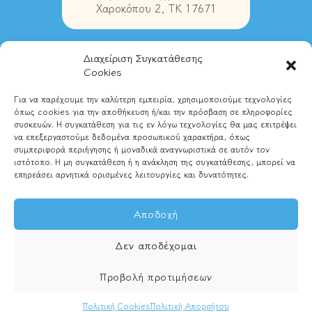
Χαροκόπου 2, ΤΚ 17671
Διαχείριση Συγκατάθεσης
Στοιχεία Επικοινωνίας
Cookies
Για να παρέχουμε την καλύτερη εμπειρία, χρησιμοποιούμε τεχνολογίες
Τηλ. Ιωάννινα:
2651028580
όπως cookies για την αποθήκευση ή/και την πρόσβαση σε πληροφορίες
Τηλ. Αθήνα:
2102837489
συσκευών. Η συγκατάθεση για τις εν λόγω τεχνολογίες θα μας επιτρέψει
Email:
info@magikipixida.gr
να επεξεργαστούμε δεδομένα προσωπικού χαρακτήρα, όπως
συμπεριφορά περιήγησης ή μοναδικά αναγνωριστικά σε αυτόν τον
ιστότοπο. Η μη συγκατάθεση ή η ανάκληση της συγκατάθεσης, μπορεί να
επηρεάσει αρνητικά ορισμένες λειτουργίες και δυνατότητες.
Αποδοχή
Δεν αποδέχομαι
© Μαγική Πυξίδα - Παιδικές Περιπλανήσεις
Προβολή προτιμήσεων
2026.
Κατασκευή Ιστοσελίδων
Web
Builders.
Πολιτική Cookies
Πολιτική Απορρήτου