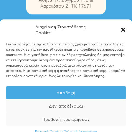
Χαροκόπου 2, ΤΚ 17671
Διαχείριση Συγκατάθεσης
Στοιχεία Επικοινωνίας
Cookies
Για να παρέχουμε την καλύτερη εμπειρία, χρησιμοποιούμε τεχνολογίες
Τηλ. Ιωάννινα:
2651028580
όπως cookies για την αποθήκευση ή/και την πρόσβαση σε πληροφορίες
Τηλ. Αθήνα:
2102837489
συσκευών. Η συγκατάθεση για τις εν λόγω τεχνολογίες θα μας επιτρέψει
Email:
info@magikipixida.gr
να επεξεργαστούμε δεδομένα προσωπικού χαρακτήρα, όπως
συμπεριφορά περιήγησης ή μοναδικά αναγνωριστικά σε αυτόν τον
ιστότοπο. Η μη συγκατάθεση ή η ανάκληση της συγκατάθεσης, μπορεί να
επηρεάσει αρνητικά ορισμένες λειτουργίες και δυνατότητες.
Αποδοχή
Δεν αποδέχομαι
© Μαγική Πυξίδα - Παιδικές Περιπλανήσεις
Προβολή προτιμήσεων
2026.
Κατασκευή Ιστοσελίδων
Web
Builders.
Πολιτική Cookies
Πολιτική Απορρήτου